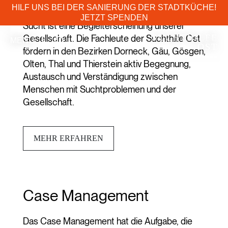
ÜBER UNS
Die Suchthilfe Ost
Zum Inhalt springen
HILF UNS BEI DER SANIERUNG DER STADTKÜCHE!
JETZT SPENDEN
Sucht ist eine Begleiterscheinung unserer
SUCHTHILFE
Gesellschaft. Die Fachleute der Suchthilfe Ost
MENU
OST
fördern in den Bezirken Dorneck, Gäu, Gösgen,
----------
Olten, Thal und Thierstein aktiv Begegnung,
Austausch und Verständigung zwischen
Menschen mit Suchtproblemen und der
Gesellschaft.
MEHR ERFAHREN
Case Management
Das Case Management hat die Aufgabe, die