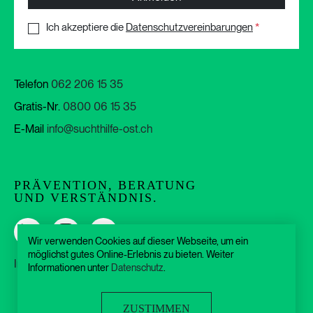
Ich akzeptiere die
Datenschutzvereinbarungen
*
Telefon
062 206 15 35
Gratis-Nr.
0800 06 15 35
E-Mail
info@suchthilfe-ost.ch
PRÄVENTION, BERATUNG
UND VERSTÄNDNIS.
Wir verwenden Cookies auf dieser Webseite, um ein
möglichst gutes Online-Erlebnis zu bieten. Weiter
Impressum
Datenschutz
AGB
Informationen unter
Datenschutz
.
ZUSTIMMEN